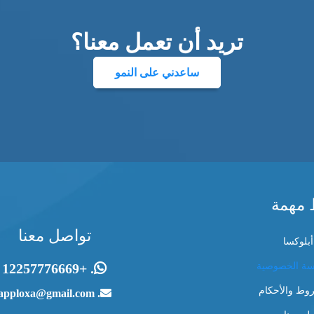
تريد أن تعمل معنا؟
ساعدني على النمو
 مهمة
تواصل معنا
بلوكسا
سة الخصوصية
. +12257776669
وط والأحكام
. apploxa@gmail.com